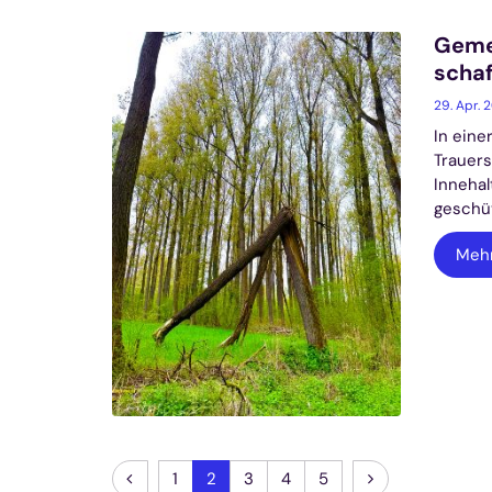
Geme
schaf
29. Apr. 
In eine
Trauers
Innehal
geschüt
Meh
Vorherige Seite
Nächste Seite
1
2
3
4
5