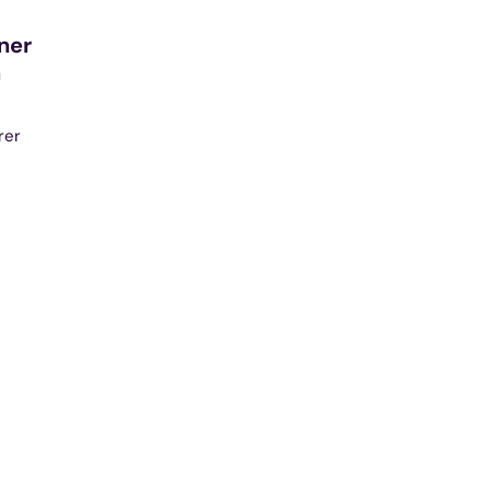
ner
n
rer