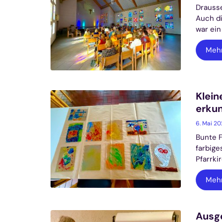
Drausse
Auch di
war ein
Meh
Klein
erkun
6. Mai 2
Bunte F
farbige
Pfarrki
Meh
Ausg