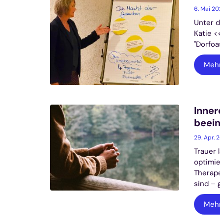
6. Mai 2
Unter d
Katie <
"Dorfoa
Meh
Inner
beein
29. Apr. 
Trauer 
optimie
Therape
sind – g
Meh