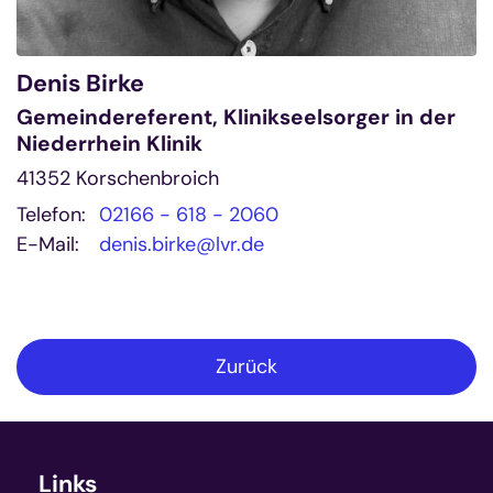
Denis
Birke
Gemeindereferent, Klinikseelsorger in der
Niederrhein Klinik
41352
Korschenbroich
Telefon:
02166 - 618 - 2060
E-Mail:
denis.birke@lvr.de
Zurück
Links