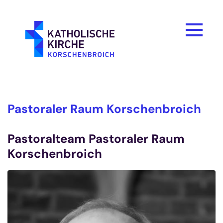
Zum Inhalt springen
Pastoraler Raum Korschenbroich
Pastoralteam Pastoraler Raum
Korschenbroich