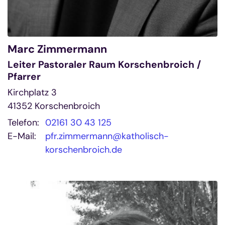
Marc
Zimmermann
Leiter Pastoraler Raum Korschenbroich /
Pfarrer
Kirchplatz 3
41352
Korschenbroich
Telefon:
02161 30 43 125
E-Mail:
pfr.zimmermann@katholisch-
korschenbroich.de