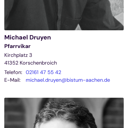
Michael
Druyen
Pfarrvikar
Kirchplatz 3
41352
Korschenbroich
Telefon:
02161 47 55 42
E-Mail:
michael.druyen@bistum-aachen.de