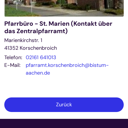
Pfarrbüro - St. Marien (Kontakt über
das Zentralpfarramt)
Marienkirchstr. 1
41352
Korschenbroich
Telefon:
02161 641013
E-Mail:
pfarramt.korschenbroich@bistum-
aachen.de
Zurück