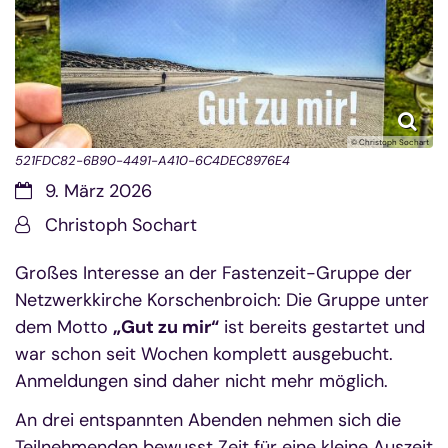
© Christoph Sochart
521FDC82-6B90-4491-A410-6C4DEC8976E4
Datum:
9. März 2026
Von:
Christoph Sochart
Großes Interesse an der Fastenzeit-Gruppe der
Netzwerkkirche Korschenbroich: Die Gruppe unter
dem Motto
„Gut zu mir“
ist bereits gestartet und
war schon seit Wochen komplett ausgebucht.
Anmeldungen sind daher nicht mehr möglich.
An drei entspannten Abenden nehmen sich die
Teilnehmenden bewusst Zeit für eine kleine Auszeit